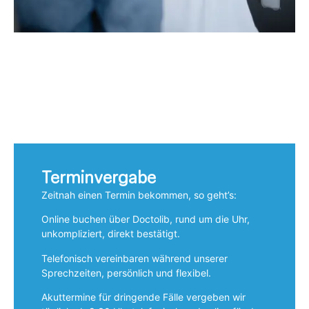
Terminvergabe
Zeitnah einen Termin bekommen, so geht’s:
Online buchen über Doctolib, rund um die Uhr,
unkompliziert, direkt bestätigt.
Telefonisch vereinbaren während unserer
Sprechzeiten, persönlich und flexibel.
Akuttermine für dringende Fälle vergeben wir